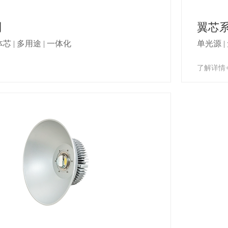
列
翼芯
体芯 | 多用途 | 一体化
单光源 |
了解详情