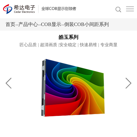
首页
--
产品中心
--
COB显示
--
倒装COB小间距系列
皓玉系列
匠心品质 | 超清画质 |安全稳定 | 快速易维 | 专业商显