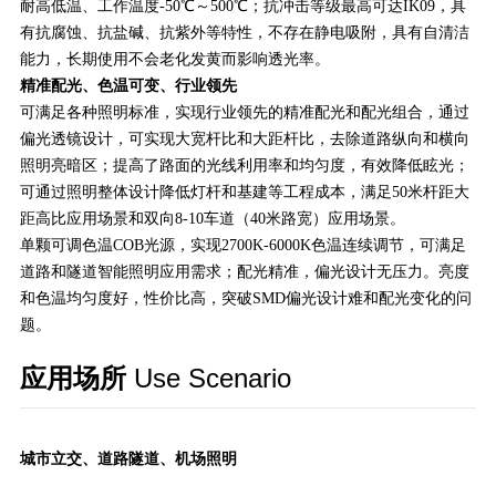
耐高低温、工作温度-50℃～500℃；抗冲击等级最高可达IK09，具
有抗腐蚀、抗盐碱、抗紫外等特性，不存在静电吸附，具有自清洁
能力，长期使用不会老化发黄而影响透光率。
精准配光、色温可变、行业领先
可满足各种照明标准，实现行业领先的精准配光和配光组合，通过
偏光透镜设计，可实现大宽杆比和大距杆比，去除道路纵向和横向
照明亮暗区；提高了路面的光线利用率和均匀度，有效降低眩光；
可通过照明整体设计降低灯杆和基建等工程成本，满足50米杆距大
距高比应用场景和双向8-10车道（40米路宽）应用场景。
单颗可调色温COB光源，实现2700K-6000K色温连续调节，可满足
道路和隧道智能照明应用需求；配光精准，偏光设计无压力。亮度
和色温均匀度好，性价比高，突破SMD偏光设计难和配光变化的问
题。
应用场所
Use Scenario
城市立交、道路隧道、机场照明