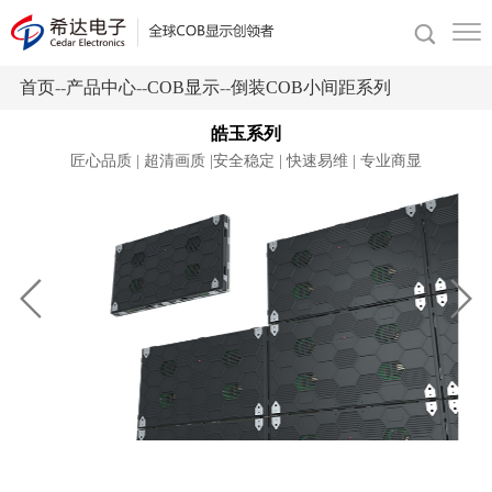
首页
--
产品中心
--
COB显示
--
倒装COB小间距系列
皓玉系列
匠心品质 | 超清画质 |安全稳定 | 快速易维 | 专业商显