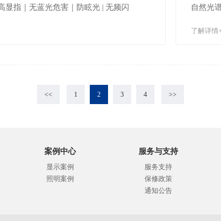
高显指｜无蓝光危害｜防眩光 | 无频闪
自然光谱 
了解详情
<<
1
2
3
4
>>
案例中心
服务与支持
显示案例
服务支持
照明案例
保修政策
通知公告