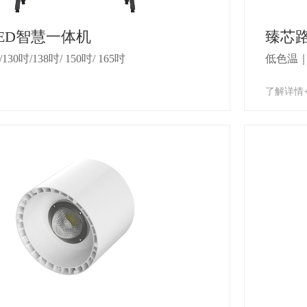
ED智慧一体机
臻芯
/130吋/138吋/ 150吋/ 165吋
低色温
了解详情