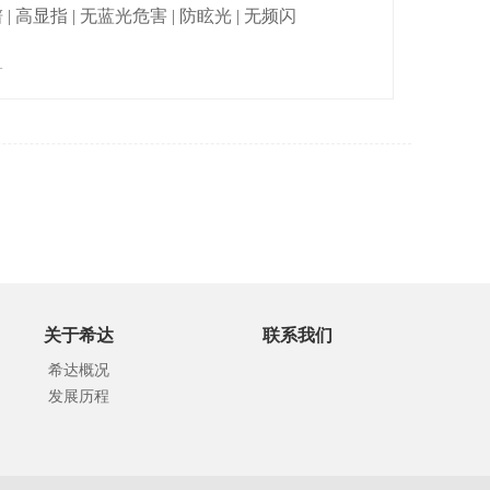
| 高显指 | 无蓝光危害 | 防眩光 | 无频闪
+
关于希达
联系我们
希达概况
发展历程