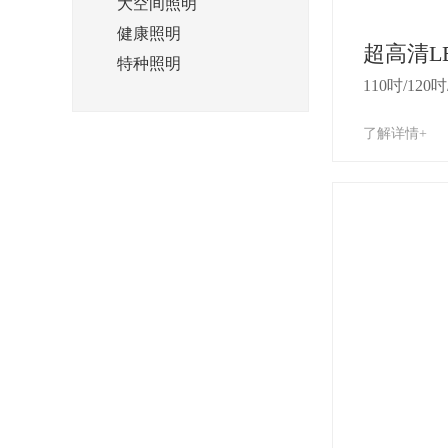
大空间照明
健康照明
超高清L
特种照明
110吋/120吋
了解详情+