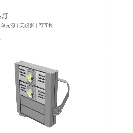
路灯
｜单光源｜无虚影｜可互换
+