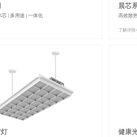
列
晨芯系
体芯 | 多用途 | 一体化
高效散
了解详情
室灯
健康