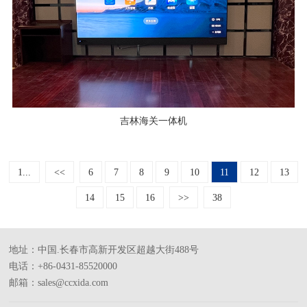
吉林海关一体机
1...
<<
6
7
8
9
10
11
12
13
14
15
16
>>
38
地址：中国.长春市高新开发区超越大街488号
电话：+86-0431-85520000
邮箱：sales@ccxida.com